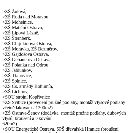
>ZŠ Žulová,
>ZŠ Ruda nad Moravou,
>ZŠ Mohelnice,
>ZŠ Matiční Ostrava,
>ZŠ Lipová Lázně,
>ZŠ Šternberk,
>ZŠ Chrjukinova Ostrava,
>ZŠ Morávka, ZŠ Bezměrov,
>ZŠ Gajdošova Ostrava,
>ZŠ Gebauerova Ostrava,
>ZŠ Polanka nad Odrou,
>ZŠ Jablunkov,
>ZŠ Třanovice,
>ZŠ Solnice,
>ZŠ Čs. armády Bohumín,
>ZŠ Lichnov,
>SOU strojní Kopřivnice
>ZŠ Svibice (provedení pružné podlahy, montáž vlysové podlahy
včetně lakování - 1200m2)
>ZŠ Ostrava-Šenov (dodávka+montáž pružné podlahy, dubových
vlysů, broušení a lakování
620m2)
>SOU Energetické Ostrava, SPŠ dřevařská Hranice (broušení,