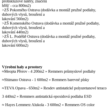
protiskluzové nátěry, značení
hřišť - cca 800m2)
>ZŠ Pokorného Ostrava (dodávka a montáž pružné podlahy,
dubových vlysů, broušení a
lakování 560m2)
>ZŠ Komenského Ostrava (dodávka a montáž pružné podlahy,
dubových vlysů, broušení a
lakování 440m2)
>ZŠ L. Podéště Ostrava (dodávka a montáž pružné podlahy,
dubových vlysů, broušení a
lakování 600m2)
Výrobní haly a prostory
≈Meopta Přerov - 4 200m2 » Remmers průmyslové podlahy
≈Shimano Ostrava - 1 600m2 » Remmers barevné písky
≈TEVA Opava - 650m2 » Resdev antistatické polyuretanové teraco
3 440m2 » Remmers antistatická epoxidová podlaha ESD
≈ Hayes Lemmerz Alukola - 3 600m2 » Remmers OS color