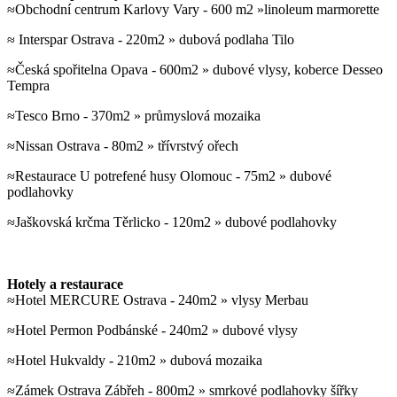
≈Obchodní centrum Karlovy Vary - 600 m2 »linoleum marmorette
≈ Interspar Ostrava - 220m2 » dubová podlaha Tilo
≈Česká spořitelna Opava - 600m2 » dubové vlysy, koberce Desseo
Tempra
≈Tesco Brno - 370m2 » průmyslová mozaika
≈Nissan Ostrava - 80m2 » třívrstvý ořech
≈Restaurace U potrefené husy Olomouc - 75m2 » dubové
podlahovky
≈Jaškovská krčma Těrlicko - 120m2 » dubové podlahovky
Hotely a restaurace
≈Hotel MERCURE Ostrava - 240m2 » vlysy Merbau
≈Hotel Permon Podbánské - 240m2 » dubové vlysy
≈Hotel Hukvaldy - 210m2 » dubová mozaika
≈Zámek Ostrava Zábřeh - 800m2 » smrkové podlahovky šířky