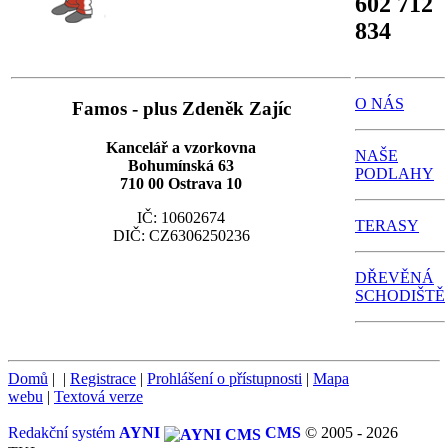
602 712
834
O NÁS
Famos - plus Zdeněk Zajíc
Kancelář a vzorkovna
NAŠE
Bohumínská 63
PODLAHY
710 00 Ostrava 10
IČ: 10602674
TERASY
DIČ: CZ6306250236
DŘEVĚNÁ
SCHODIŠTĚ
Domů
|
|
Registrace
|
Prohlášení o přístupnosti
|
Mapa
webu
|
Textová verze
Redakční systém
AYNI
CMS
© 2005 - 2026