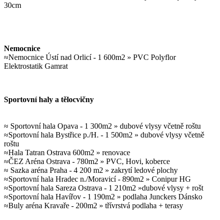
30cm
Nemocnice
≈Nemocnice Ústí nad Orlicí - 1 600m2 » PVC Polyflor
Elektrostatik Gamrat
Sportovní haly a tělocvičny
≈ Sportovní hala Opava - 1 300m2 » dubové vlysy včetně roštu
≈Sportovní hala Bystřice p./H. - 1 500m2 » dubové vlysy včetně
roštu
≈Hala Tatran Ostrava 600m2 » renovace
≈ČEZ Aréna Ostrava - 780m2 » PVC, Hovi, koberce
≈ Sazka aréna Praha - 4 200 m2 » zakrytí ledové plochy
≈Sportovní hala Hradec n./Moravicí - 890m2 » Conipur HG
≈Sportovní hala Sareza Ostrava - 1 210m2 »dubové vlysy + rošt
≈Sportovní hala Havířov - 1 190m2 » podlaha Junckers Dánsko
≈Buly aréna Kravaře - 200m2 » třívrstvá podlaha + terasy