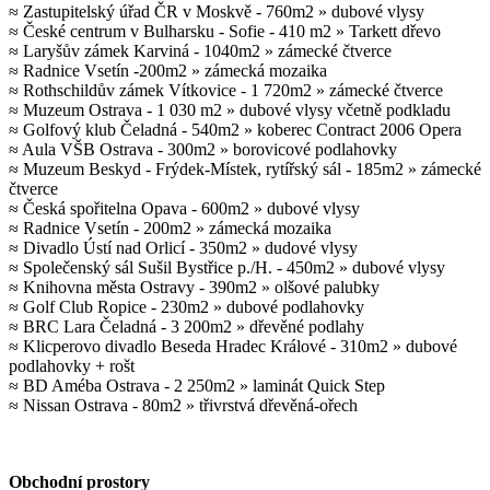
≈ Zastupitelský úřad ČR v Moskvě - 760m2 » dubové vlysy
≈ České centrum v Bulharsku - Sofie - 410 m2 » Tarkett dřevo
≈ Laryšův zámek Karviná - 1040m2 » zámecké čtverce
≈ Radnice Vsetín -200m2 » zámecká mozaika
≈ Rothschildův zámek Vítkovice - 1 720m2 » zámecké čtverce
≈ Muzeum Ostrava - 1 030 m2 » dubové vlysy včetně podkladu
≈ Golfový klub Čeladná - 540m2 » koberec Contract 2006 Opera
≈ Aula VŠB Ostrava - 300m2 » borovicové podlahovky
≈ Muzeum Beskyd - Frýdek-Místek, rytířský sál - 185m2 » zámecké
čtverce
≈ Česká spořitelna Opava - 600m2 » dubové vlysy
≈ Radnice Vsetín - 200m2 » zámecká mozaika
≈ Divadlo Ústí nad Orlicí - 350m2 » dudové vlysy
≈ Společenský sál Sušil Bystřice p./H. - 450m2 » dubové vlysy
≈ Knihovna města Ostravy - 390m2 » olšové palubky
≈ Golf Club Ropice - 230m2 » dubové podlahovky
≈ BRC Lara Čeladná - 3 200m2 » dřevěné podlahy
≈ Klicperovo divadlo Beseda Hradec Králové - 310m2 » dubové
podlahovky + rošt
≈ BD Améba Ostrava - 2 250m2 » laminát Quick Step
≈ Nissan Ostrava - 80m2 » třivrstvá dřevěná-ořech
Obchodní prostory