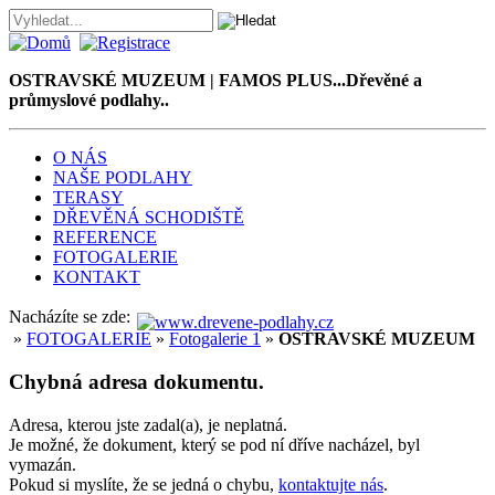
OSTRAVSKÉ MUZEUM | FAMOS PLUS...Dřevěné a
průmyslové podlahy..
O NÁS
NAŠE PODLAHY
TERASY
DŘEVĚNÁ SCHODIŠTĚ
REFERENCE
FOTOGALERIE
KONTAKT
Nacházíte se zde:
»
FOTOGALERIE
»
Fotogalerie 1
»
OSTRAVSKÉ MUZEUM
Chybná adresa dokumentu.
Adresa, kterou jste zadal(a), je neplatná.
Je možné, že dokument, který se pod ní dříve nacházel, byl
vymazán.
Pokud si myslíte, že se jedná o chybu,
kontaktujte nás
.