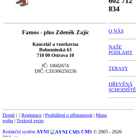
602 712
834
O NÁS
Famos - plus Zdeněk Zajíc
Kancelář a vzorkovna
NAŠE
Bohumínská 63
PODLAHY
710 00 Ostrava 10
IČ: 10602674
TERASY
DIČ: CZ6306250236
DŘEVĚNÁ
SCHODIŠTĚ
Domů
|
|
Registrace
|
Prohlášení o přístupnosti
|
Mapa
webu
|
Textová verze
Redakční systém
AYNI
CMS
© 2005 - 2026