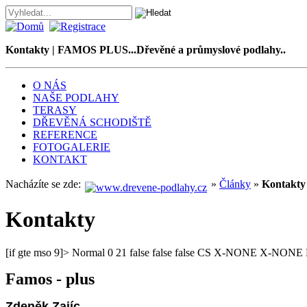
Kontakty | FAMOS PLUS...Dřevěné a průmyslové podlahy..
O NÁS
NAŠE PODLAHY
TERASY
DŘEVĚNÁ SCHODIŠTĚ
REFERENCE
FOTOGALERIE
KONTAKT
Nacházíte se zde:
»
Články
»
Kontakty
Kontakty
[if gte mso 9]>
Normal 0 21 false false false CS X-NONE X-NONE M
Famos - plus
Zdeněk
Zajíc