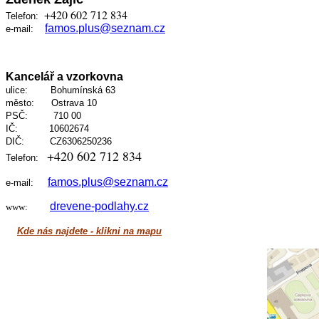
+420 602 712 834
Telefon:
famos.plus@seznam.cz
e-mail:
Kancelář a vzorkovna
ulice: Bohumínská 63
město: Ostrava 10
PSČ: 710 00
IČ: 10602674
DIČ: CZ6306250236
+420 602 712 834
Telefon:
famos.plus@seznam.cz
e-mail:
drevene-podlahy.cz
www:
Kde nás najdete - klikni na mapu