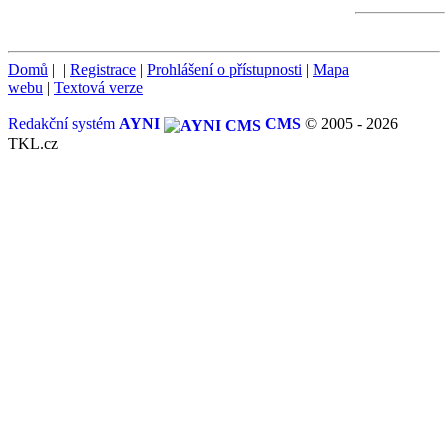
Domů
|
|
Registrace
|
Prohlášení o přístupnosti
|
Mapa
webu
|
Textová verze
Redakční systém
AYNI
CMS
© 2005 - 2026
TKL.cz