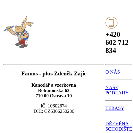
+420
602 712
834
O NÁS
Famos - plus Zdeněk Zajíc
Kancelář a vzorkovna
NAŠE
Bohumínská 63
PODLAHY
710 00 Ostrava 10
IČ: 10602674
TERASY
DIČ: CZ6306250236
DŘEVĚNÁ
SCHODIŠTĚ